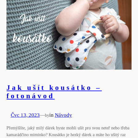
Jak ušít kousátko –
fotonávod
Čvc 13, 2023
—
in
Návody
by
Přemýšlíte, jaký milý dárek byste mohli ušít pro svou neteř nebo třeba
kamarádčino miminko? Kousátko je hezký dárek a máte ho ušitý raz