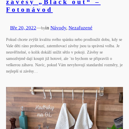
závěsy „Black out“ –
Fotonávod
Bře 20, 2022
—
in
Návody
, 
Nezařazené
by
Pokud chcete zvýšit kvalitu svého spánku nebo prodloužit dobu, kdy se
Vaše děti ráno probouzí, zatemňovací závěsy jsou ta správná volba. Je
neuvěřitelné, o kolik dokáží snížit sětlo v pokoji. Závěsy se
samozřejmě dají koupit již hotové, ale ´to bychom se připravili o
veškerou zábavu. Navíc, pokud Vám nevyhovují standardní rozměry, je
nejlepší si závěsy…