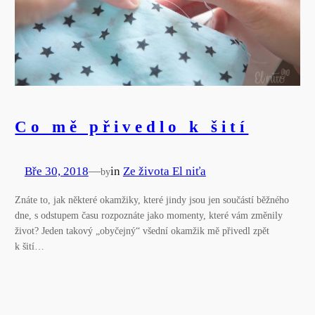
Co mě přivedlo k šití
Bře 30, 2018
—
in
Ze života El niťa
by
Znáte to, jak některé okamžiky, které jindy jsou jen součástí běžného
dne, s odstupem času rozpoznáte jako momenty, které vám změnily
život? Jeden takový „obyčejný“ všední okamžik mě přivedl zpět
k šití…