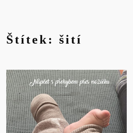
Štítek:
šití