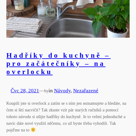
Hadříky do kuchyně –
pro začátečníky – na
overlocku
Čvc 28, 2021
—
in
Návody
, 
Nezařazené
by
Koupili jste si overlock a zatím se s ním jen seznamujete a hledáte, na
čem si šití nacvičit? Tak zkuste vzít pár starých ručníků a pomocí
tohoto návodu si ušijte hadříky do kuchyně. Je to velmi jednoduché a
navíc dáte nové využití něčemu, co už byste třeba vyhodili. Tak
pojďme na to