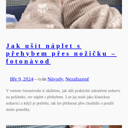
Jak ušít náplet s
přehybem přes nožičku –
fotonávod
Bře 9, 2024
—
in
Návody
, 
Nezařazené
by
V tomoto fotonávodu si ukážeme, jak ušít praktické zakončení nohavic
na pyžámko, tzv náplet s přehybem. Lze jej nosit jako klasickou
nohavici a když je potřeba, tak lze přehnout přes chodidlo a použít
místo ponožky.