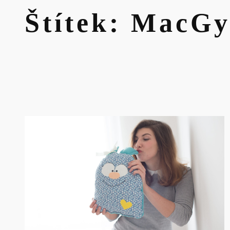
Štítek:
MacGy