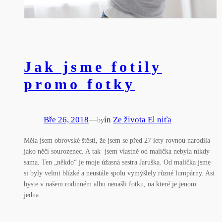
Jak jsme fotily
promo fotky
Bře 26, 2018
—
in
Ze života El niťa
by
Měla jsem obrovské štěstí, že jsem se před 27 lety rovnou narodila
jako něčí sourozenec. A tak jsem vlastně od malička nebyla nikdy
sama. Ten „někdo“ je moje úžasná sestra Jaruška. Od malička jsme
si byly velmi blízké a neustále spolu vymýšlely různé lumpárny. Asi
byste v našem rodinném albu nenašli fotku, na které je jenom
jedna…