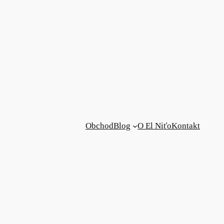
Obchod
Blog
O El Niťo
Kontakt