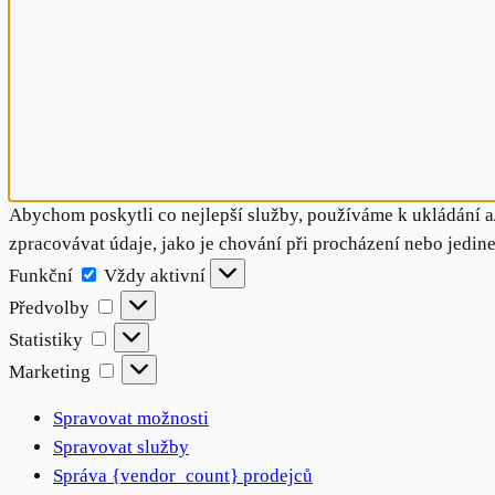
Abychom poskytli co nejlepší služby, používáme k ukládání a
zpracovávat údaje, jako je chování při procházení nebo jedin
Funkční
Funkční
Vždy aktivní
Předvolby
Předvolby
Statistiky
Statistiky
Marketing
Marketing
Spravovat možnosti
Spravovat služby
Správa {vendor_count} prodejců