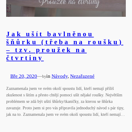
Jak ušít bavlněnou
šňůrku (třeba na roušku)
– tzv. proužek na
čtvrtiny
Bře 20, 2020
—
in
Návody
, 
Nezařazené
by
Zaznamenala jsem ve svém okolí spoustu lidí, kteří nemají příliš
zkušenost s šitím a přesto chtějí pomoci ušít nějaké roušky. Největším
problémem se zdá být ušití šňůrky/tkaničky, za kterou se šňůrka
zavazuje. Proto jsem si pro vás připravila jednoduchý návod s pár tipy,
jak na to. Zaznamenala jsem ve svém okolí spoustu lidí, kteří nemají…