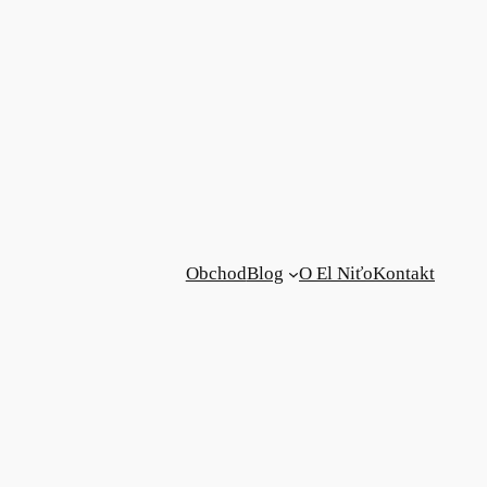
Obchod
Blog
O El Niťo
Kontakt