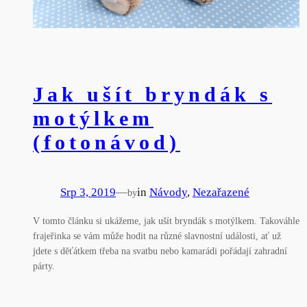
Jak ušít bryndák s
motýlkem
(fotonávod)
Srp 3, 2019
—
in
Návody
, 
Nezařazené
by
V tomto článku si ukážeme, jak ušít bryndák s motýlkem. Takováhle
frajeřinka se vám může hodit na různé slavnostní události, ať už
jdete s děťátkem třeba na svatbu nebo kamarádi pořádají zahradní
párty.