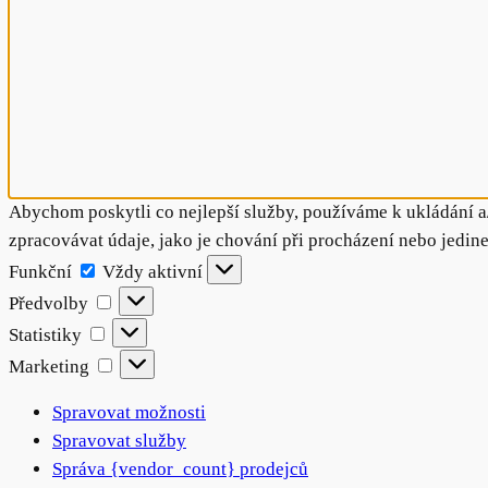
Abychom poskytli co nejlepší služby, používáme k ukládání a
zpracovávat údaje, jako je chování při procházení nebo jedin
Funkční
Funkční
Vždy aktivní
Předvolby
Předvolby
Statistiky
Statistiky
Marketing
Marketing
Spravovat možnosti
Spravovat služby
Správa {vendor_count} prodejců